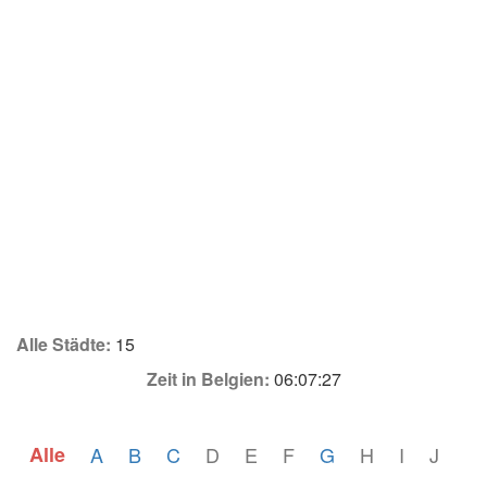
Alle Städte:
15
Zeit in Belgien:
06:07:27
Alle
A
B
C
D
E
F
G
H
I
J