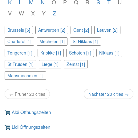
K
L
M
N
O
P
Q
R
S
T
U
V
W
X
Y
Z
Brussels [5]
Antwerpen [2]
Gent [2]
Leuven [2]
Charleroi [1]
Mechelen [1]
St Niklaas [1]
Tongeren [1]
Knokke [1]
Schoten [1]
Niklaas [1]
St Truiden [1]
Liege [1]
Zemst [1]
Maasmechelen [1]
← Früher 20 cities
Nächster 20 cities →
Aldi Öffnungszeiten
Lidl Öffnungszeiten